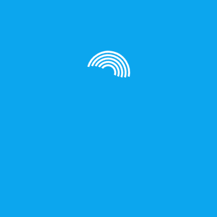
utilizan para que los visitantes puedan interactuar con 
inkedIn, etc..) y que se generen únicamente para los usua
ies y la información recopilada se regula por la polític
nación de cookies
o eliminar las cookies instaladas en tu equipo mediante 
sactivar cookies, algunos de los servicios disponibles 
diferente para cada navegador, pero normalmente puede 
l menú de Ayuda del navegador dónde puedes encontrar 
uiere que funcionen en este sitio web.
ar las cookies instaladas en su equipo mediante la conf